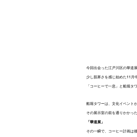
今回出会った江戸川区の華道
少し肌寒さを感じ始めた11月
「コーヒーで一息」と船堀タ
船堀タワーは、文化イベント
その展示室の前を通りかかっ
「華道展」
その一瞬で、コーヒー計画は