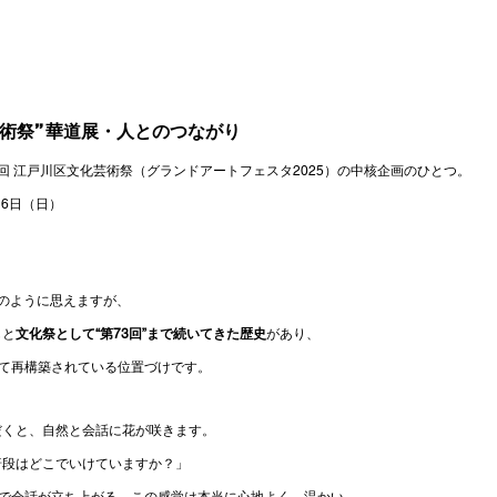
芸術祭” 華道展・人とのつながり
回 江戸川区文化芸術祭（グランドアートフェスタ2025）の中核企画のひとつ。
16日（日）
のように思えますが、
もと
文化祭として“第73回”まで続いてきた歴史
があり、
して再構築されている位置づけです。
だくと、自然と会話に花が咲きます。
普段はどこでいけていますか？」