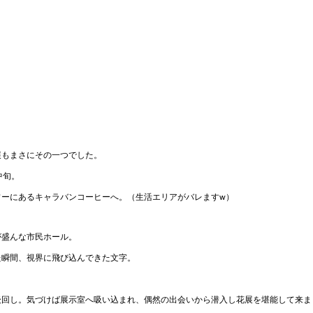
展もまさにその一つでした。
中旬。
ワーにあるキャラバンコーヒーへ。（生活エリアがバレますw）
が盛んな市民ホール。
た瞬間、視界に飛び込んできた文字。
後回し。気づけば展示室へ吸い込まれ、偶然の出会いから潜入し花展を堪能して来ま