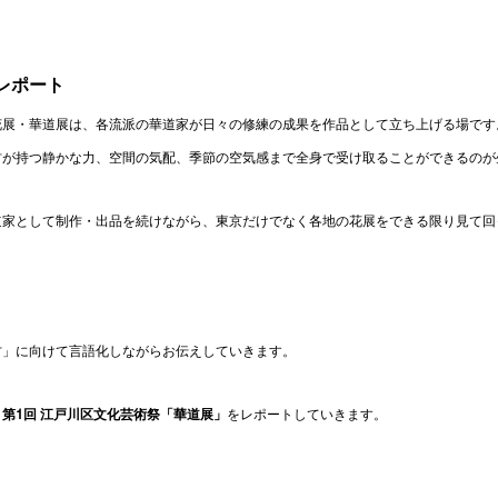
レポート
花展・華道展は、各流派の華道家が日々の修練の成果を作品として立ち上げる場です
材が持つ静かな力、空間の気配、季節の空気感まで全身で受け取ることができるのが
道家として制作・出品を続けながら、東京だけでなく各地の花展をできる限り見て回
方」に向けて言語化しながらお伝えしていきます。
第1回 江戸川区文化芸術祭「華道展」
をレポートしていきます。