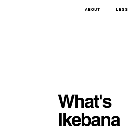
ABOUT
LES
What's
Ikebana