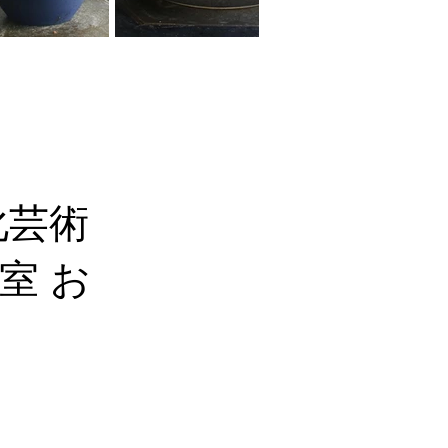
化芸術
室 お