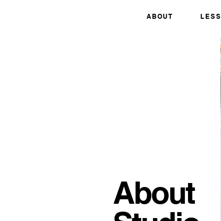
ABOUT
LES
About​