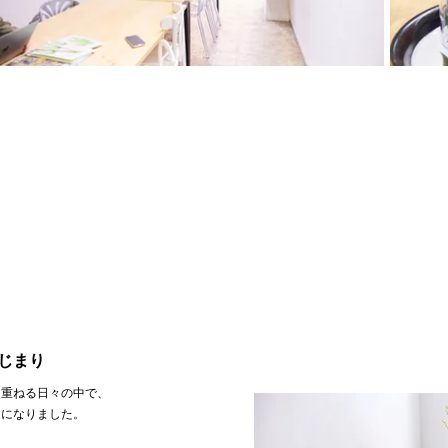
ギ
ャ
ラ
リ
ー
か
ら
出
ま
し
た
じまり
を重ねる日々の中で、
うになりました。