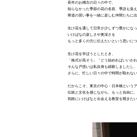
長年のお稽古の日々の中で、
知らなかった季節の花の名前、季語も覚
華道の習い事を一緒に楽しむ仲間たちに
生け花を通して日常が少しずつ豊かにな
いけばなの楽しさや奥深さを
もっと多くの方に伝えたいという思いに
生け花を学ぼうとしたとき、
「格式が高そう」「どう始めればいいか
そんな戸惑いは私自身も経験しましたし
さらに、忙しい日々の中で時間が取れな
だからこそ、東京の中心・日本橋という
伝統と文化を感じながら、もっと自由に
気軽にいけばなと出会える教室を開きた