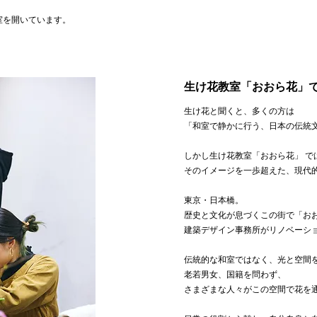
室を開いています。
生け花教室「おおら花」
生け花と聞くと、多くの方は
「和室で静かに行う、日本の伝統
しかし生け花教室「おおら花」 で
そのイメージを一歩超えた、現代
東京・日本橋。
歴史と文化が息づくこの街で「お
建築デザイン事務所がリノベーシ
伝統的な和室ではなく、光と空間
老若男女、国籍を問わず、
さまざまな人々がこの空間で花を