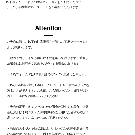
以下の
メニューより​ご希望のレッスンを
ご予約ください。
リンクから教室のスケジュールをご確認いただけます。
​Attention
ご予約に際し、以下の注意事項を一読しご了承いただけます
ようお願いします。
​・他の予約サイトでも同時に予約を承っております。重複し
た場合には日時のご変更をお願いする場合があります。
・予約フォームではUSドル建てのPayPal決済になります。
・PayPal決済が難しい場合、クレジットカード決済リンクを
送ることができます。お名前、ご希望レッスン、日時を明記
の上メールにてお問い合わせください。
・予約の変更・キャンセルに伴い返金が発生する場合、決済
会社および予約システムの手数料を差し引いた金額での払い
戻しとなります。あらかじめご了承ください。
​・当日のスタジオ予約状況により、レッスンの開催場所が異
A-Studio
なる場合がございます。（以下の詳細からご確認ください）