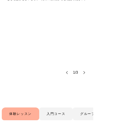
1F
路
面
ガ
ラ
ス
窓
天
高
1/3
体験レッスン
入門コース
グループレッスン