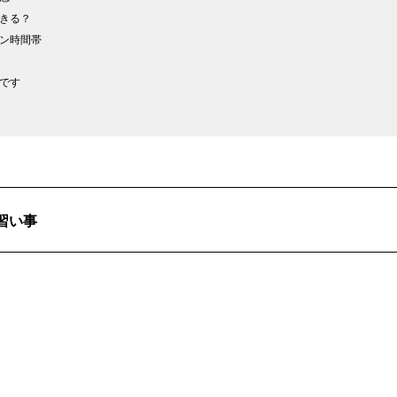
きる？
ン時間帯
です
習い事