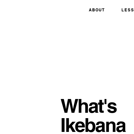
ABOUT
LES
What's
Ikebana