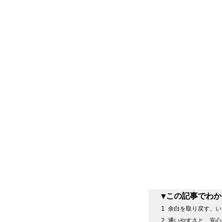
1 
余白を取り戻す、い
2 
通いやすさと、安心